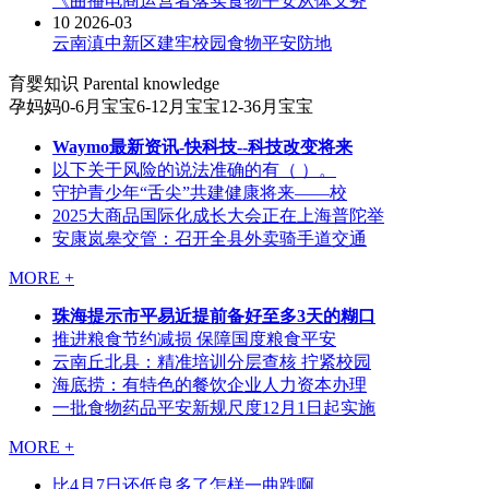
《曲播电商运营者落实食物平安从体义务
10
2026-03
云南滇中新区建牢校园食物平安防地
育婴知识
Parental knowledge
孕妈妈
0-6月宝宝
6-12月宝宝
12-36月宝宝
Waymo最新资讯-快科技--科技改变将来
以下关于风险的说法准确的有（ ）。
守护青少年“舌尖”共建健康将来——校
2025大商品国际化成长大会正在上海普陀举
安康岚皋交管：召开全县外卖骑手道交通
MORE +
珠海提示市平易近提前备好至多3天的糊口
推进粮食节约减损 保障国度粮食平安
云南丘北县：精准培训分层查核 拧紧校园
海底捞：有特色的餐饮企业人力资本办理
一批食物药品平安新规尺度12月1日起实施
MORE +
比4月7日还低良多了怎样一曲跌啊