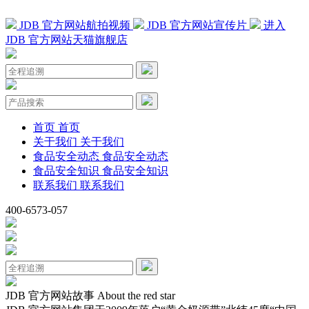
JDB 官方网站航拍视频
JDB 官方网站宣传片
进入
JDB 官方网站天猫旗舰店
首页
首页
关于我们
关于我们
食品安全动态
食品安全动态
食品安全知识
食品安全知识
联系我们
联系我们
400-6573-057
JDB 官方网站故事
About the red star